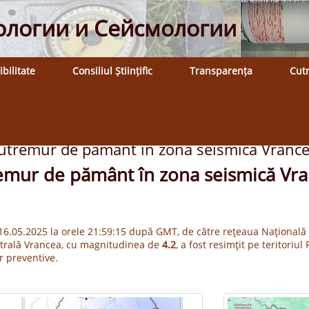
ологии и Сейсмологии
ibilitate
Consiliul Științific
Transparența
Cut
utremur de pământ în zona seismică Vrance
emur de pământ în zona seismică Vra
, 16.05.2025 la orele 21:59:15 după GMT, de către rețeaua Națională
ntrală Vrancea, cu magnitudinea de
4.2
, a fost resimțit pe teritoriu
r preventive.