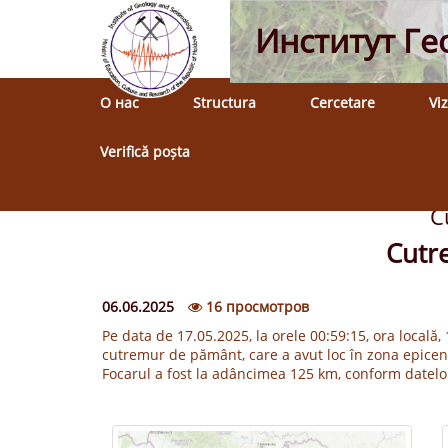
Институт Ге
О нас
Structura
Cercetare
Viz
Перейти
Главная
/
Noutăți, Evenimente, Cutremure recente
Verifică poșta
к
основному
содержанию
C
Cutr
06.06.2025
16 просмотров
Pe data de 17.05.2025, la orele 00:59:15, ora locală
cutremur de pământ, care a avut loc în zona epice
Focarul a fost la adâncimea 125 km, conform datelo