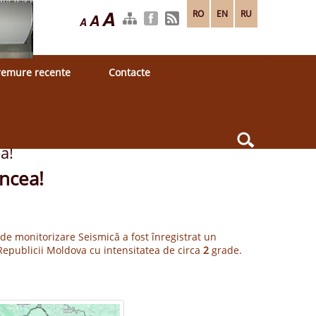
A
RO
EN
RU
A
A
remure recente
Contacte
a!
ncea!
 de monitorizare Seismică a fost înregistrat un
l Republicii Moldova cu intensitatea de circa
2
grade.