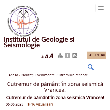
Mergi
la
Toggl
conţinutul
navig
principal
Institutul de Geologie si
Seismologie
A
A
RO
EN
RU
A
Acasă
/
Noutăți, Evenimente, Cutremure recente
Cutremur de pământ în zona seismică
Vrancea!
Cutremur de pământ în zona seismică Vrancea!
06.06.2025
16 vizualizări