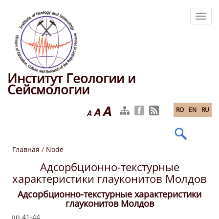
Перейти
к
Toggl
основному
navig
содержанию
Институт Геологии и
Сейсмологии
A
A
RO
EN
RU
A
Главная
/
Node
Адсорбционно-текстурные
характеристики глауконитов Молдов
Адсорбционно-текстурные характеристики
глауконитов Молдов
pp.41-44