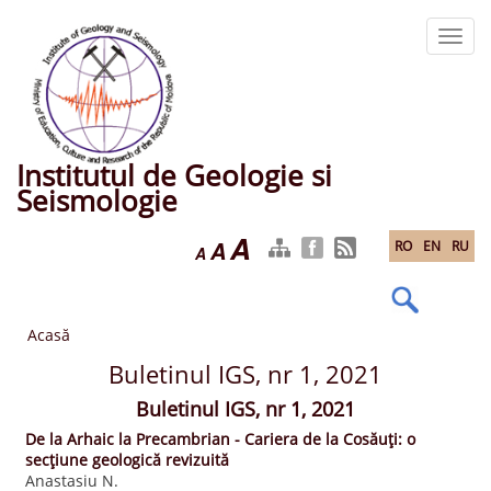
Mergi
la
Toggl
conţinutul
navig
principal
Institutul de Geologie si
Seismologie
A
A
RO
EN
RU
A
Acasă
Buletinul IGS, nr 1, 2021
Buletinul IGS, nr 1, 2021
De la Arhaic la Precambrian - Cariera de la Cosăuți: o
secțiune geologică revizuită
Anastasiu N.