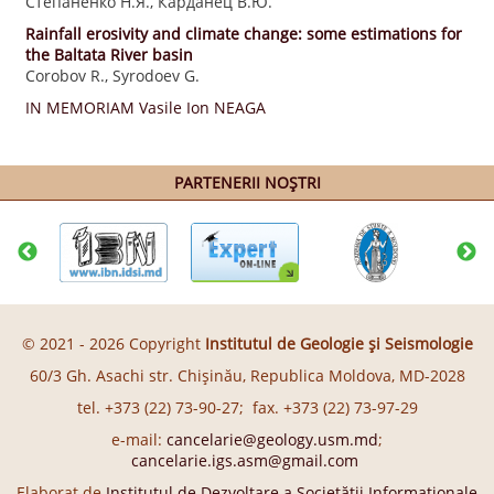
Степаненко Н.Я., Карданец В.Ю.
Rainfall erosivity and climate change: some estimations for
the Baltata River basin
Corobov R., Syrodoev G.
IN MEMORIAM Vasile Ion NEAGA
PARTENERII NOȘTRI
© 2021 - 2026 Copyright
Institutul de Geologie și Seismologie
60/3 Gh. Asachi str. Chişinău, Republica Moldova, MD-2028
tel. +373 (22) 73-90-27; fax. +373 (22) 73-97-29
e-mail:
cancelarie@geology.usm.md
;
cancelarie.igs.asm@gmail.com
Elaborat de
Institutul de Dezvoltare a Societății Informaționale