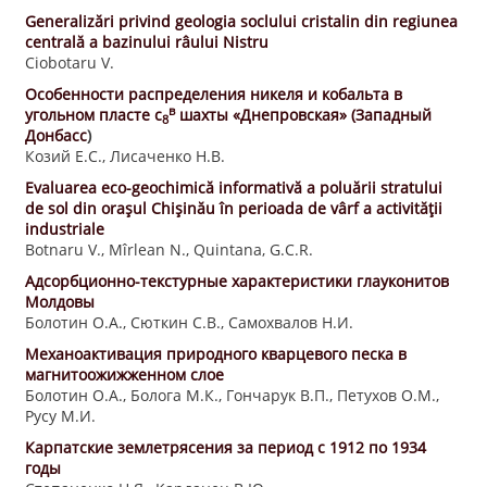
Generalizări privind geologia soclului cristalin din regiunea
centrală a bazinului râului Nistru
Ciobotaru V.
Особенности распределения никеля и кобальта в
в
угольном пласте c
шахты «Днепровская» (Западный
8
Донбасс
)
Козий Е.С., Лисаченко Н.В.
Evaluarea eco-geochimică informativă a poluării stratului
de sol din orașul Chișinău în perioada de vârf a activității
industriale
Botnaru V., Mîrlean N., Quintana, G.C.R.
Адсорбционно-текстурные характеристики глауконитов
Молдовы
Болотин О.А., Сюткин С.В., Самохвалов Н.И.
Механоактивация природного кварцевого песка в
магнитоожижженном слое
Болотин О.А., Болога М.К., Гончарук В.П., Петухов О.М.,
Русу М.И.
Карпатские землетрясения за период с 1912 по 1934
годы